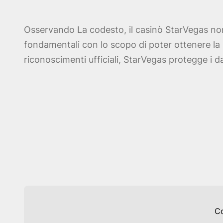
Osservando La codesto, il casinò StarVegas non
fondamentali con lo scopo di poter ottenere la 
riconoscimenti ufficiali, StarVegas protegge i da
C