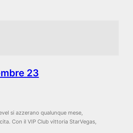
cembre 23
i Level si azzerano qualunque mese,
ta. Con il VIP Club vittoria StarVegas,