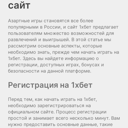
сайт
Азартные игры становятся все более
популярными в России, и сайт 1хбет предлагает
пользователям множество возможностей для
развлечений и выигрышей. В этой статье мы
рассмотрим основные аспекты, которые
необходимо знать, прежде чем начать играть на
1хбет. Здесь вы найдете информацию о
регистрации, доступных играх, бонусах и
безопасности на данной платформе.
Регистрация на 1хбет
Перед тем, как начать играть на 1хбет,
необходимо зарегистрироваться на
официальном сайте. Процесс регистрации
простой и занимает всего несколько минут. Вам
нужно предоставить основные данные, такие