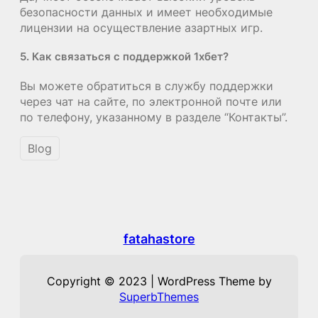
безопасности данных и имеет необходимые
лицензии на осуществление азартных игр.
5. Как связаться с поддержкой 1хбет?
Вы можете обратиться в службу поддержки
через чат на сайте, по электронной почте или
по телефону, указанному в разделе “Контакты”.
Blog
fatahastore
Copyright © 2023 | WordPress Theme by
SuperbThemes